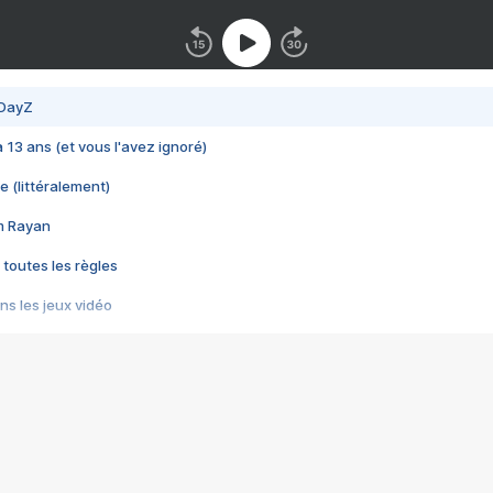
 DayZ
 a 13 ans (et vous l'avez ignoré)
e (littéralement)
im Rayan
 toutes les règles
s les jeux vidéo
us choquant de Rockstar ? - Le scandale BULLY
e plus moche de Steam
du RÊVE tourne au CAUCHEMAR
pendant 8 heures