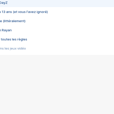
 DayZ
 a 13 ans (et vous l'avez ignoré)
e (littéralement)
im Rayan
 toutes les règles
s les jeux vidéo
us choquant de Rockstar ? - Le scandale BULLY
e plus moche de Steam
du RÊVE tourne au CAUCHEMAR
pendant 8 heures
it… à tort
umiliés par un jeu vidéo
ire - Final Fantasy 8