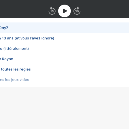
 DayZ
 a 13 ans (et vous l'avez ignoré)
e (littéralement)
im Rayan
 toutes les règles
s les jeux vidéo
us choquant de Rockstar ? - Le scandale BULLY
e plus moche de Steam
du RÊVE tourne au CAUCHEMAR
pendant 8 heures