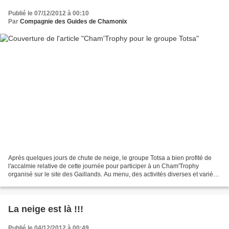
Publié le 07/12/2012 à 00:10
Par
Compagnie des Guides de Chamonix
Après quelques jours de chute de neige, le groupe Totsa a bien profité de
l'accalmie relative de cette journée pour participer à un Cham'Trophy
organisé sur le site des Gaillands. Au menu, des activités diverses et variées
... Le tir à la carabine, pour...
La neige est là !!!
Publié le 04/12/2012 à 00:49