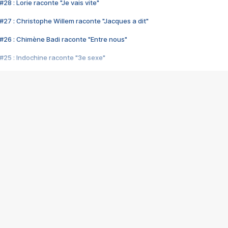
28 : Lorie raconte "Je vais vite"
#27 : Christophe Willem raconte "Jacques a dit"
#26 : Chimène Badi raconte "Entre nous"
#25 : Indochine raconte "3e sexe"
#24 : Zaho raconte "C'est chelou"
#23 : Patrick Bruel raconte "Au café des délices"
#22 : Kyo raconte "Le chemin"
#21 : Nolwenn Leroy raconte "Cassé"
#20 : Patrick Hernandez raconte "Born to be alive"
#19 : Lorie raconte "Près de moi"
#18 : Michael Jones raconte "A nos actes manqués" (avec Jean-Jacque
#17 : Khaled raconte "Aïcha"
#16 : Corneille raconte "Parce qu'on vient de loin"