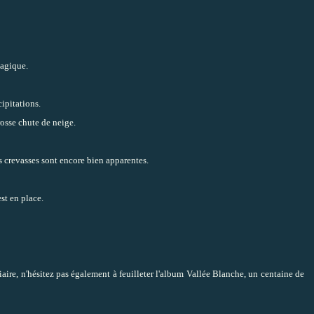
magique.
cipitations.
rosse chute de neige.
es crevasses sont encore bien apparentes.
st en place.
ire, n'hésitez pas également à feuilleter l'
album Vallée Blanche
, un centaine de