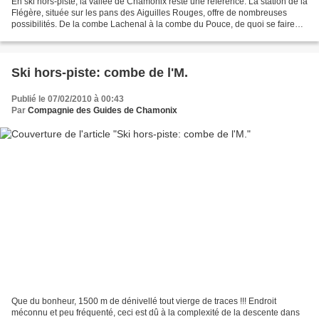
En ski hors-piste, la vallée de Chamonix reste une référence. La station de la
Flégère, située sur les pans des Aiguilles Rouges, offre de nombreuses
possibilités. De la combe Lachenal à la combe du Pouce, de quoi se faire
plaisir. Mais si le domaine...
Ski hors-piste: combe de l'M.
Publié le 07/02/2010 à 00:43
Par
Compagnie des Guides de Chamonix
Que du bonheur, 1500 m de dénivellé tout vierge de traces !!! Endroit
méconnu et peu fréquenté, ceci est dû à la complexité de la descente dans