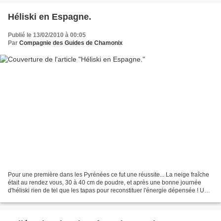
Héliski en Espagne.
Publié le 13/02/2010 à 00:05
Par
Compagnie des Guides de Chamonix
Pour une première dans les Pyrénées ce fut une réussite... La neige fraîche
était au rendez vous, 30 à 40 cm de poudre, et après une bonne journée
d'héliski rien de tel que les tapas pour reconstituer l'énergie dépensée ! Un
grand merci à Pascal et à...