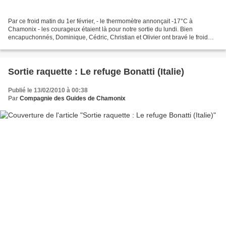
Par ce froid matin du 1er février, - le thermomètre annonçait -17°C à
Chamonix - les courageux étaient là pour notre sortie du lundi. Bien
encapuchonnés, Dominique, Cédric, Christian et Olivier ont bravé le froid
polaire. Nous avons pris la direction...
Sortie raquette : Le refuge Bonatti (Italie)
Publié le 13/02/2010 à 00:38
Par
Compagnie des Guides de Chamonix