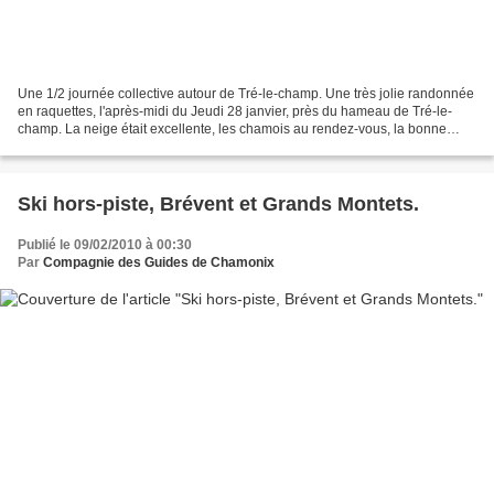
Une 1/2 journée collective autour de Tré-le-champ. Une très jolie randonnée
en raquettes, l'après-midi du Jeudi 28 janvier, près du hameau de Tré-le-
champ. La neige était excellente, les chamois au rendez-vous, la bonne
humeur et les sourires aussi. Il...
Ski hors-piste, Brévent et Grands Montets.
Publié le 09/02/2010 à 00:30
Par
Compagnie des Guides de Chamonix