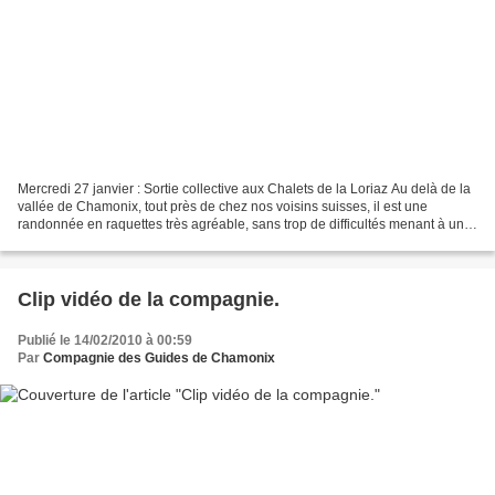
Mercredi 27 janvier : Sortie collective aux Chalets de la Loriaz Au delà de la
vallée de Chamonix, tout près de chez nos voisins suisses, il est une
randonnée en raquettes très agréable, sans trop de difficultés menant à un
vaste alpage d'où le panorama...
Clip vidéo de la compagnie.
Publié le 14/02/2010 à 00:59
Par
Compagnie des Guides de Chamonix