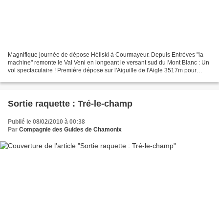
Magnifique journée de dépose Héliski à Courmayeur. Depuis Entrèves "la
machine" remonte le Val Veni en longeant le versant sud du Mont Blanc : Un
vol spectaculaire ! Première dépose sur l'Aiguille de l'Aigle 3517m pour
1500m de descente jusqu'au Lac Combal....
Sortie raquette : Tré-le-champ
Publié le 08/02/2010 à 00:38
Par
Compagnie des Guides de Chamonix