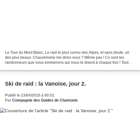
Le Tour du Mont Blanc, Le raid le plus connu des Alpes, et sans doute, un
des plus beaux. Chauvinisme me direz-vous ? Même pas ! Ce sont les
randonneurs que nous emmenons qui nous le disent à chaque fois ! Tout
d’abord, comme son nom l’indique, c’est...
Ski de raid : la Vanoise, jour 2.
Publié le 23/04/2010 à 00:51
Par
Compagnie des Guides de Chamonix