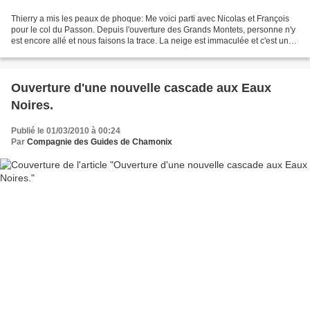
Thierry a mis les peaux de phoque: Me voici parti avec Nicolas et François
pour le col du Passon. Depuis l'ouverture des Grands Montets, personne n'y
est encore allé et nous faisons la trace. La neige est immaculée et c'est un
réel plaisir. Pour la dernière...
Ouverture d'une nouvelle cascade aux Eaux
Noires.
Publié le 01/03/2010 à 00:24
Par
Compagnie des Guides de Chamonix