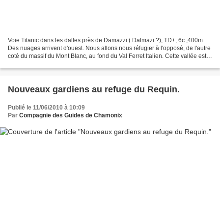
Voie Titanic dans les dalles près de Damazzi ( Dalmazi ?), TD+, 6c ,400m.
Des nuages arrivent d'ouest. Nous allons nous réfugier à l'opposé, de l'autre
coté du massif du Mont Blanc, au fond du Val Ferret Italien. Cette vallée est
restée bien sauvage....
Nouveaux gardiens au refuge du Requin.
Publié le 11/06/2010 à 10:09
Par
Compagnie des Guides de Chamonix