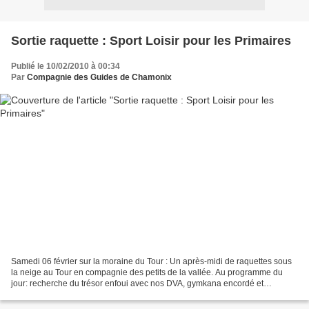
Sortie raquette : Sport Loisir pour les Primaires
Publié le 10/02/2010 à 00:34
Par
Compagnie des Guides de Chamonix
Samedi 06 février sur la moraine du Tour : Un après-midi de raquettes sous
la neige au Tour en compagnie des petits de la vallée. Au programme du
jour: recherche du trésor enfoui avec nos DVA, gymkana encordé et
glissades de la mort... On s'est bien marré!...