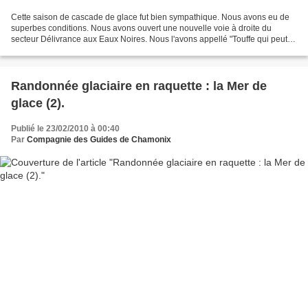
Cette saison de cascade de glace fut bien sympathique. Nous avons eu de
superbes conditions. Nous avons ouvert une nouvelle voie à droite du
secteur Délivrance aux Eaux Noires. Nous l'avons appellé "Touffe qui peut".
Elle fait 150m et cote grade 6 et...
Randonnée glaciaire en raquette : la Mer de
glace (2).
Publié le 23/02/2010 à 00:40
Par
Compagnie des Guides de Chamonix