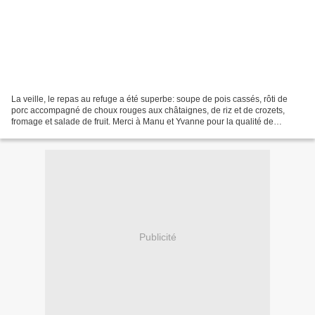
La veille, le repas au refuge a été superbe: soupe de pois cassés, rôti de
porc accompagné de choux rouges aux châtaignes, de riz et de crozets,
fromage et salade de fruit. Merci à Manu et Yvanne pour la qualité de
l'accueil. Il a neigé un peu cette nuit,...
Publicité