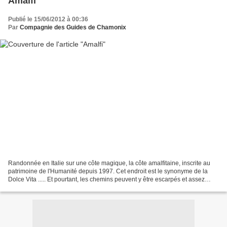
Amalfi
Publié le 15/06/2012 à 00:36
Par
Compagnie des Guides de Chamonix
Randonnée en Italie sur une côte magique, la côte amalfitaine, inscrite au
patrimoine de l'Humanité depuis 1997. Cet endroit est le synonyme de la
Dolce Vita ..... Et pourtant, les chemins peuvent y être escarpés et assez
sportifs . Alors, la Dolce Vita,...