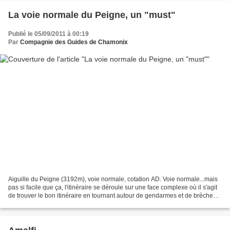
La voie normale du Peigne, un "must"
Publié le 05/09/2011 à 00:19
Par
Compagnie des Guides de Chamonix
Aiguille du Peigne (3192m), voie normale, cotation AD. Voie normale...mais
pas si facile que ça, l'itinéraire se déroule sur une face complexe où il s'agit
de trouver le bon itinéraire en tournant autour de gendarmes et de brèches
par des couloirs, des...