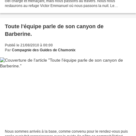
ciel chargé et menaçant, mais nous passons au travers. Nous nous
restaurons au refuge Victor Emmanuel où nous passons la nuit. Le
lendemain, lever à 3h30 du matin. Finalement,...
Toute l'équipe parle de son canyon de
Barberine.
Publié le 21/08/2010 à 00:00
Par
Compagnie des Guides de Chamonix
Nous sommes arrivés à la base, comme convenu pour le rendez-vous puis