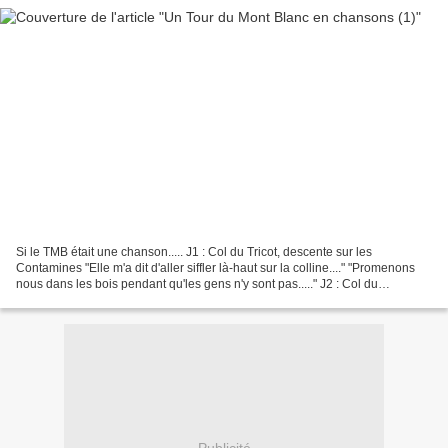
Si le TMB était une chanson..... J1 : Col du Tricot, descente sur les
Contamines "Elle m'a dit d'aller siffler là-haut sur la colline...." "Promenons
nous dans les bois pendant qu'les gens n'y sont pas....." J2 : Col du
Bonhomme, Col de la Croix du Bonhomme,...