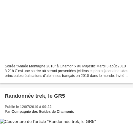
Soirée "Année Montagne 2010" à Chamonix au Majestic Mardi 3 août 2010
à 21h C'est une soirée où seront presentées (vidéos et photos) certaines des
principales réalisations d'alpinistes français en 2010 dans le monde. Invité
d'honneur : Robert Paragot,...
Randonnée trek, le GR5
Publié le 12/07/2010 à 00:22
Par
Compagnie des Guides de Chamonix