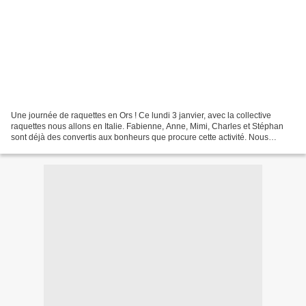
Une journée de raquettes en Ors ! Ce lundi 3 janvier, avec la collective
raquettes nous allons en Italie. Fabienne, Anne, Mimi, Charles et Stéphan
sont déjà des convertis aux bonheurs que procure cette activité. Nous
partons sur l'alpage des Ors, et nous...